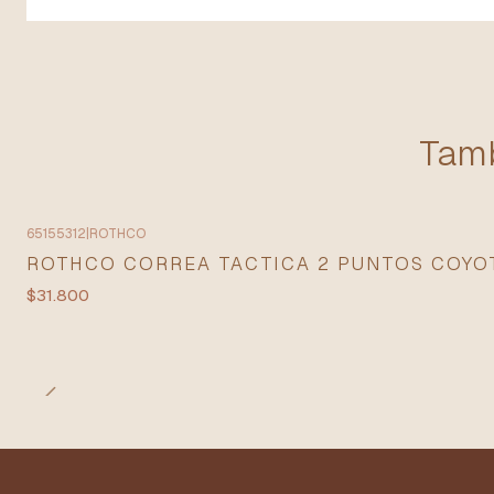
Tamb
65155312
|
ROTHCO
ROTHCO CORREA TACTICA 2 PUNTOS COYOT
$31.800