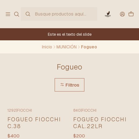
Este es el texto del slide
Inicio
MUNICIÓN
Fogueo
Fogueo
Filtros
1292
|
FIOCCHI
840
|
FIOCCHI
FOGUEO FIOCCHI
FOGUEO FIOCCHI
C.38
CAL.22LR
$400
$200