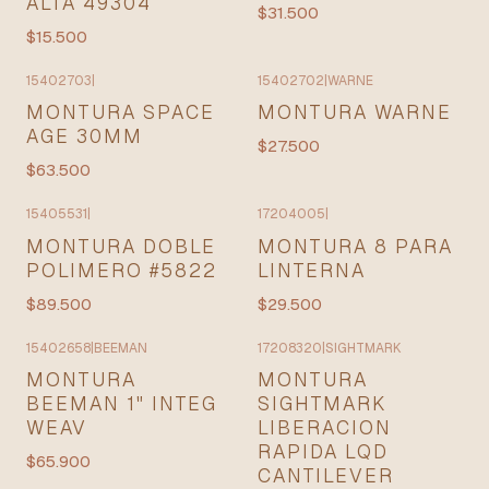
ALTA 49304
$31.500
$15.500
15402703
|
15402702
|
WARNE
MONTURA SPACE
MONTURA WARNE
AGE 30MM
$27.500
$63.500
15405531
|
17204005
|
MONTURA DOBLE
MONTURA 8 PARA
POLIMERO #5822
LINTERNA
$89.500
$29.500
15402658
|
BEEMAN
17208320
|
SIGHTMARK
MONTURA
MONTURA
BEEMAN 1" INTEG
SIGHTMARK
WEAV
LIBERACION
RAPIDA LQD
$65.900
CANTILEVER