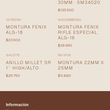
30MM · SM34020
$135.500
3217
|
FENIX
15403588
|
FENIX
MONTURA FENIX
MONTURA FENIX
ALG-18
RIFLE ESPECIAL
ALG-16
$23.500
$39.990
15402171
|
RB-1979
|
ANILLO MILLET SR
MONTURA 22MM X
1´´ HIGH/ALTO
25MM
$29.750
$11.880
Información