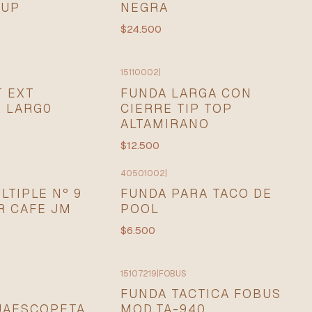
RUP
NEGRA
$24.500
15110002
|
T EXT
FUNDA LARGA CON
 LARG0
CIERRE TIP TOP
ALTAMIRANO
$12.500
40501002
|
LTIPLE Nº 9
FUNDA PARA TACO DE
R CAFE JM
POOL
$6.500
15107219
|
FOBUS
FUNDA TACTICA FOBUS
JAESCOPETA
MOD.TA-940