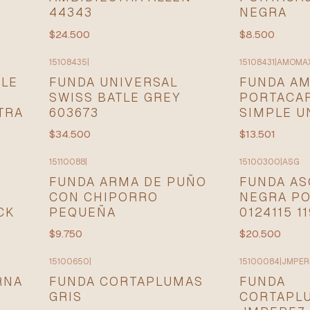
44343
NEGRA
$24.500
$8.500
15108435
|
15108431
|
AMOMA
CLE
FUNDA UNIVERSAL
FUNDA A
SWISS BATLE GREY
PORTACA
TRA
603673
SIMPLE U
$34.500
$13.501
15110088
|
15100300
|
ASG
FUNDA ARMA DE PUÑO
FUNDA AS
CON CHIPORRO
NEGRA P
CK
PEQUEÑA
0124115 1
$9.750
$20.500
15100650
|
15100084
|
JMPER
RNA
FUNDA CORTAPLUMAS
FUNDA
GRIS
CORTAPL