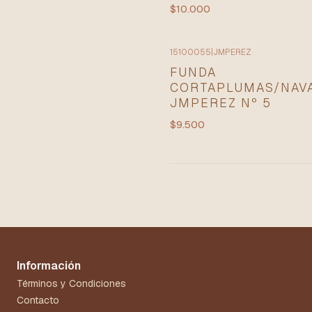
$10.000
15100055
|
JMPEREZ
FUNDA
CORTAPLUMAS/NAV
JMPEREZ Nº 5
$9.500
Información
Términos y Condiciones
Contacto