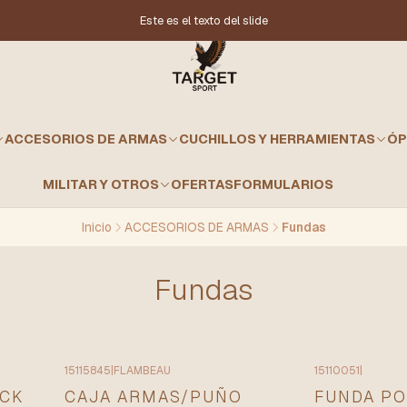
Este es el texto del slide
ACCESORIOS DE ARMAS
CUCHILLOS Y HERRAMIENTAS
ÓP
MILITAR Y OTROS
OFERTAS
FORMULARIOS
Inicio
ACCESORIOS DE ARMAS
Fundas
Fundas
15115845
|
FLAMBEAU
15110051
|
ICK
CAJA ARMAS/PUÑO
FUNDA P