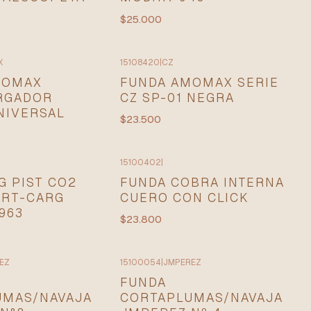
$25.000
X
15108420
|
CZ
MOMAX
FUNDA AMOMAX SERIE
RGADOR
CZ SP-01 NEGRA
NIVERSAL
$23.500
15100402
|
G PIST CO2
FUNDA COBRA INTERNA
ORT-CARG
CUERO CON CLICK
1963
$23.800
EZ
15100054
|
JMPEREZ
FUNDA
UMAS/NAVAJA
CORTAPLUMAS/NAVAJA