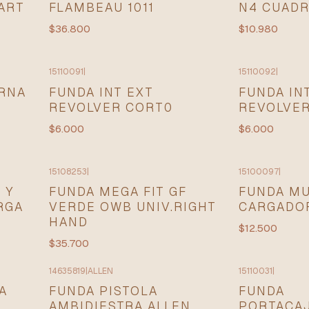
ART
FLAMBEAU 1011
N4 CUAD
$36.800
$10.980
15110091
|
15110092
|
RNA
FUNDA INT EXT
FUNDA IN
REVOLVER CORT0
REVOLVER
$6.000
$6.000
15108253
|
15100097
|
 Y
FUNDA MEGA FIT GF
FUNDA MU
RGA
VERDE OWB UNIV.RIGHT
CARGADO
HAND
$12.500
$35.700
14635819
|
ALLEN
15110031
|
A
FUNDA PISTOLA
FUNDA
AMBIDIESTRA ALLEN
PORTACA