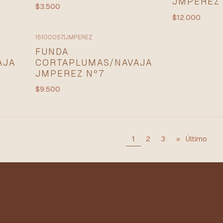
JMPEREZ 
$3.500
$12.000
15100057
|
JMPEREZ
FUNDA
AJA
CORTAPLUMAS/NAVAJA
JMPEREZ Nº7
$9.500
1
2
3
»
Último