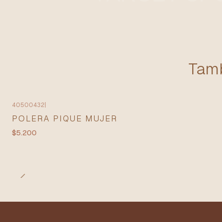
Tamb
40500432
|
POLERA PIQUE MUJER
$5.200