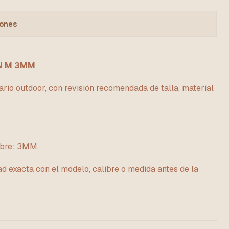
iones
N M 3MM
rio outdoor, con revisión recomendada de talla, material
mbre: 3MM.
ad exacta con el modelo, calibre o medida antes de la