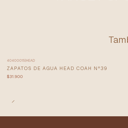
Tamb
40400015
|
HEAD
ZAPATOS DE AGUA HEAD COAH Nº39
$31.900