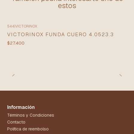
estos
544
|
VICTORINOX
VICTORINOX FUNDA CUERO 4.0523.3
$27.400
Información
Términos y Condiciones
Contacto
Política de reembolso