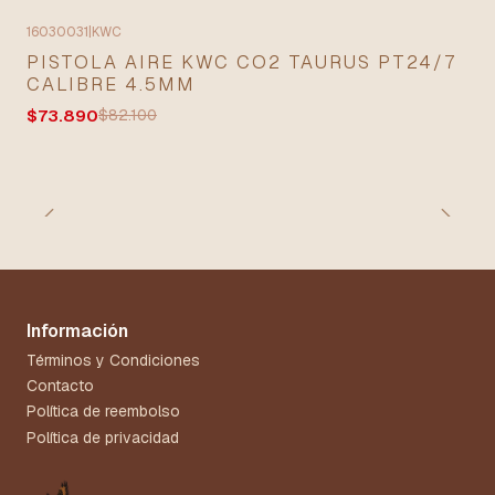
16030031
|
KWC
-10% OFF
PISTOLA AIRE KWC CO2 TAURUS PT24/7
CALIBRE 4.5MM
$73.890
$82.100
Información
Términos y Condiciones
Contacto
Política de reembolso
Política de privacidad