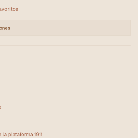
favoritos
iones
s
 la plataforma 1911