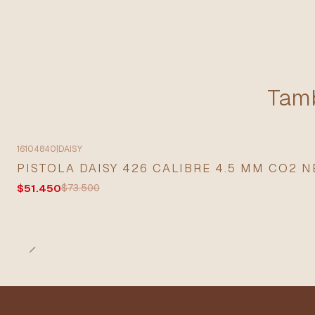
Tamb
16104840
|
DAISY
-30% OFF
PISTOLA DAISY 426 CALIBRE 4.5 MM CO2 
$51.450
$73.500