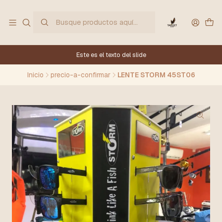
Este es el texto del slide
Inicio
precio-a-confirmar
LENTE STORM 45ST06