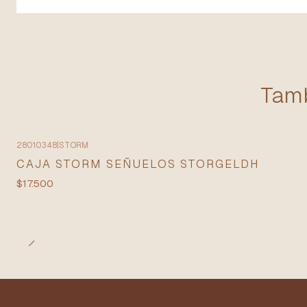
Tamb
28010348
|
STORM
CAJA STORM SEÑUELOS STORGELDH
$17.500