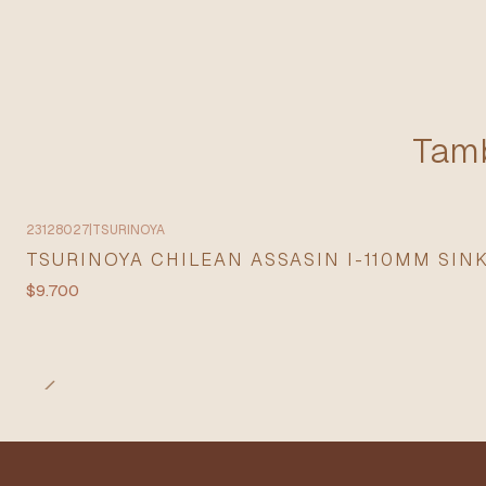
Tamb
23128027
|
TSURINOYA
Agotado
TSURINOYA CHILEAN ASSASIN I-110MM SIN
$9.700