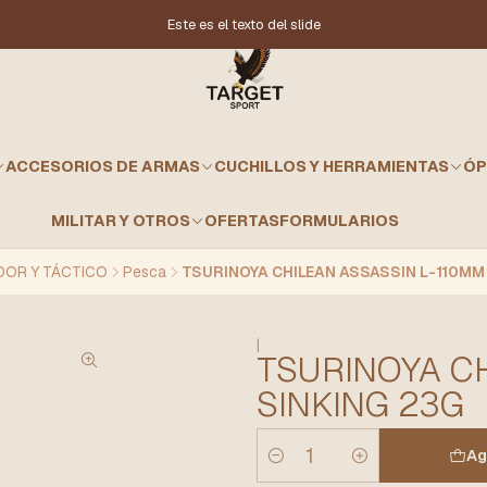
Este es el texto del slide
ACCESORIOS DE ARMAS
CUCHILLOS Y HERRAMIENTAS
ÓP
MILITAR Y OTROS
OFERTAS
FORMULARIOS
OR Y TÁCTICO
Pesca
TSURINOYA CHILEAN ASSASSIN L-110MM
|
TSURINOYA C
SINKING 23G
Ag
Cantidad