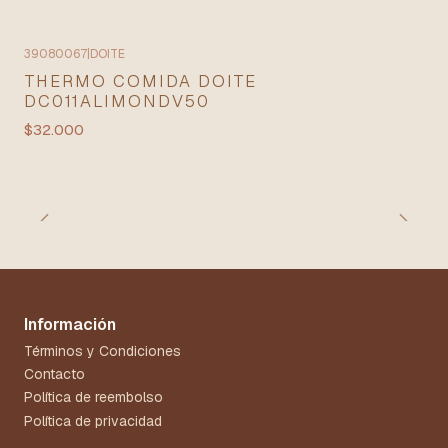
39080067
|
DOITE
THERMO COMIDA DOITE
DC011ALIMONDV50
$32.000
Información
Términos y Condiciones
Contacto
Política de reembolso
Política de privacidad