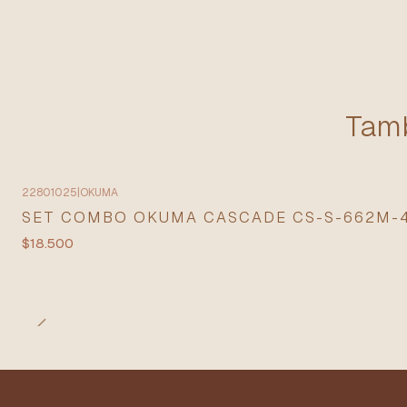
Tamb
22801025
|
OKUMA
Agotado
SET COMBO OKUMA CASCADE CS-S-662M-4
$18.500