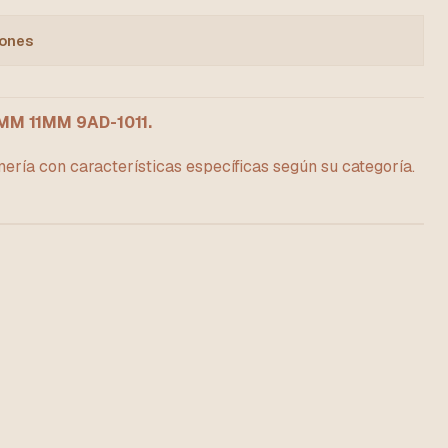
iones
M 11MM 9AD-1011.
ería con características específicas según su categoría.