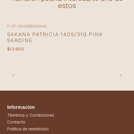
estos
P-SP-954586
|
SAKANA
Agotado
SAKANA PATRICIA 140S/31G PINK
SARDINE
$13.900
Información
Términos y Condiciones
Contacto
Política de reembolso