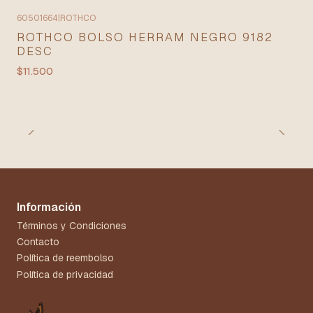
60501664
|
ROTHCO
ROTHCO BOLSO HERRAM NEGRO 9182
DESC
$11.500
Información
Términos y Condiciones
Contacto
Política de reembolso
Política de privacidad