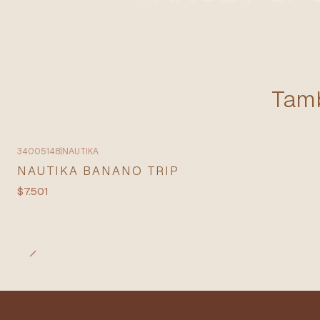
Tamb
34005148
|
NAUTIKA
NAUTIKA BANANO TRIP
$7.501