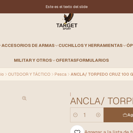
Este es el texto del slide
ACCESORIOS DE ARMAS
CUCHILLOS Y HERRAMIENTAS
ÓP
MILITAR Y OTROS
OFERTAS
FORMULARIOS
cio
OUTDOOR Y TÁCTICO
Pesca
ANCLA/ TORPEDO CRUZ 100 
|
ANCLA/ TORP
Ag
Cantidad
Agregar a la lista de 