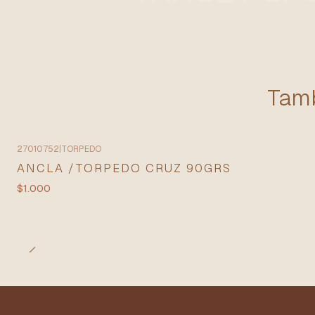
Tamb
27010752
|
TORPEDO
ANCLA /TORPEDO CRUZ 90GRS
$1.000