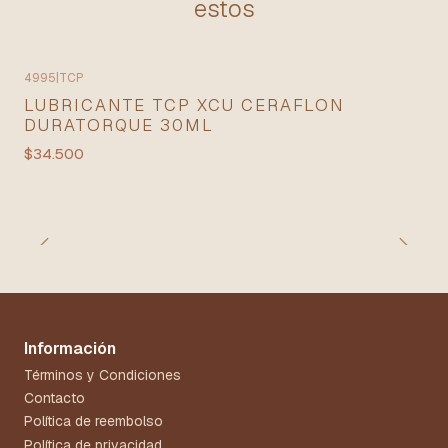
estos
4995
|
TCP
LUBRICANTE TCP XCU CERAFLON
DURATORQUE 30ML
$34.500
Información
Términos y Condiciones
Contacto
Política de reembolso
Política de privacidad