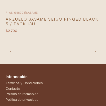
P-AS-946295
|
SASAME
ANZUELO SASAME SEIGO RINGED BLACK
5 / PACK 13U
$2.700
Información
Términos y Condiciones
Contacto
Política de reembolso
Política de privacidad