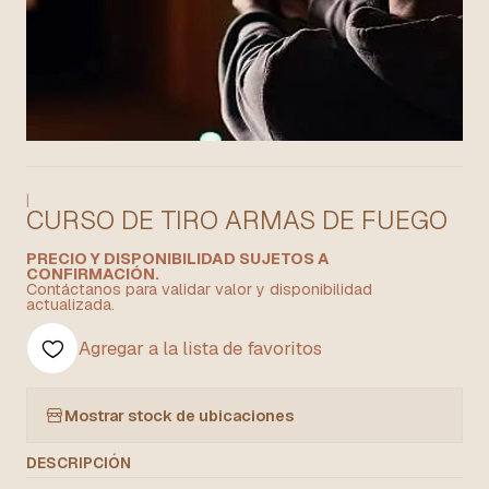
|
CURSO DE TIRO ARMAS DE FUEGO
PRECIO Y DISPONIBILIDAD SUJETOS A
CONFIRMACIÓN.
Contáctanos para validar valor y disponibilidad
actualizada.
Agregar a la lista de favoritos
Mostrar stock de ubicaciones
DESCRIPCIÓN