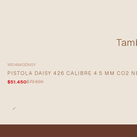
Tamb
16104840
|
DAISY
-30% OFF
PISTOLA DAISY 426 CALIBRE 4.5 MM CO2 
$51.450
$73.500