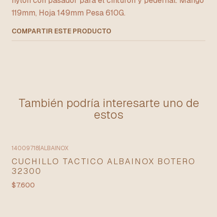
nylon con pasador para el cinturon y pedernal. Mango
119mm, Hoja 149mm Pesa 610G.
COMPARTIR ESTE PRODUCTO
También podría interesarte uno de
estos
14009718
|
ALBAINOX
CUCHILLO TACTICO ALBAINOX BOTERO
32300
$7.600