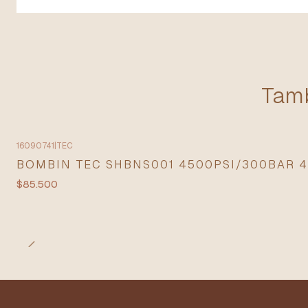
Tamb
16090741
|
TEC
BOMBIN TEC SHBNS001 4500PSI/300BAR 4
$85.500