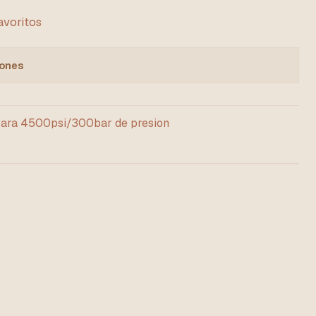
favoritos
iones
para 4500psi/300bar de presion