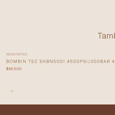
Tamb
16090741
|
TEC
BOMBIN TEC SHBNS001 4500PSI/300BAR 4
$85.500