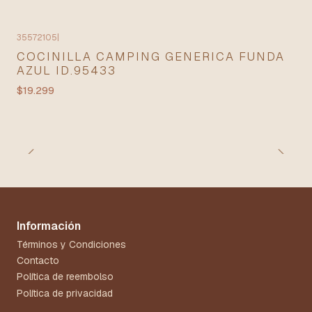
35572105
|
Agotado
COCINILLA CAMPING GENERICA FUNDA
AZUL ID.95433
$19.299
Información
Términos y Condiciones
Contacto
Política de reembolso
Política de privacidad