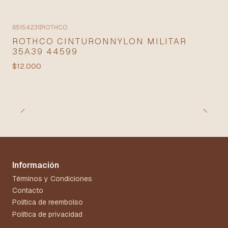
65154231
|
ROTHCO
ROTHCO CINTURONNYLON MILITAR
35A39 44599
$12.000
Información
Términos y Condiciones
Contacto
Política de reembolso
Política de privacidad