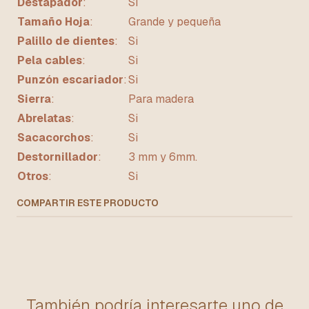
Destapador
:
SI
Tamaño Hoja
:
Grande y pequeña
Palillo de dientes
:
Si
Pela cables
:
Si
Punzón escariador
:
Si
Sierra
:
Para madera
Abrelatas
:
Si
Sacacorchos
:
Si
Destornillador
:
3 mm y 6mm.
Otros
:
Si
COMPARTIR ESTE PRODUCTO
También podría interesarte uno de