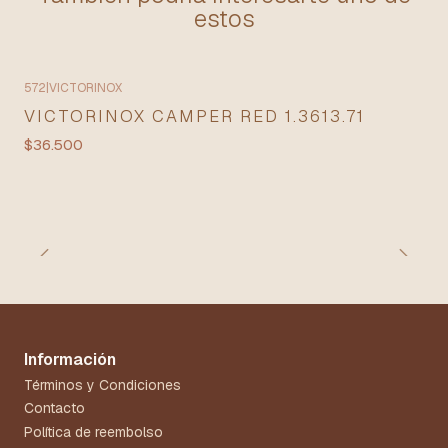
estos
572
|
VICTORINOX
Agotado
VICTORINOX CAMPER RED 1.3613.71
$36.500
Información
Términos y Condiciones
Contacto
Política de reembolso