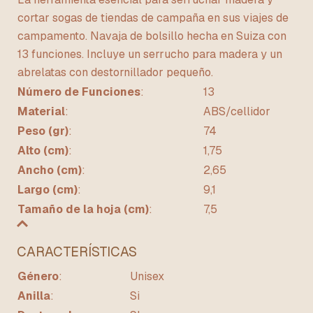
cortar sogas de tiendas de campaña en sus viajes de
campamento. Navaja de bolsillo hecha en Suiza con
13 funciones. Incluye un serrucho para madera y un
abrelatas con destornillador pequeño.
Número de Funciones
:
13
Material
:
ABS/cellidor
Peso (gr)
:
74
Alto (cm)
:
1,75
Ancho (cm)
:
2,65
Largo (cm)
:
9,1
Tamaño de la hoja (cm)
:
7,5
CARACTERÍSTICAS
Género
:
Unisex
Anilla
:
Si