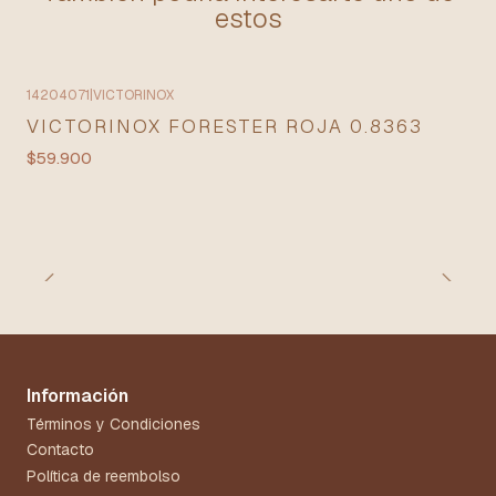
estos
14204071
|
VICTORINOX
VICTORINOX FORESTER ROJA 0.8363
$59.900
Información
Términos y Condiciones
Contacto
Política de reembolso