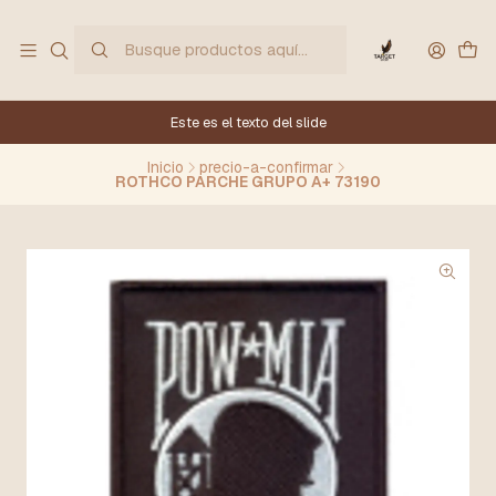
Este es el texto del slide
Inicio
precio-a-confirmar
ROTHCO PARCHE GRUPO A+ 73190