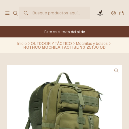
Este es el texto del slide
Inicio
OUTDOOR Y TÁCTICO
Mochilas y bolsos
ROTHCO MOCHILA TACTISLING 25130 OD