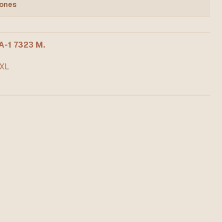
iones
-1 7323 M.
/XL