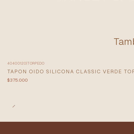
Tamb
40400120
|
TORPEDO
TAPON OIDO SILICONA CLASSIC VERDE T
$375.000