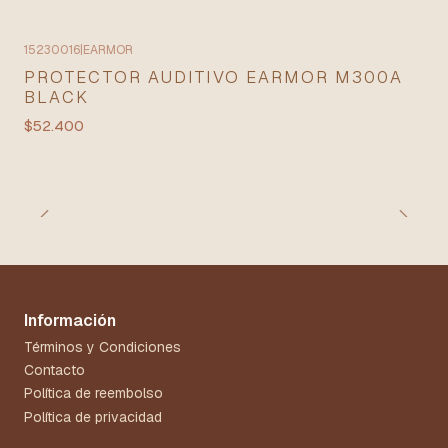
15230016
|
EARMOR
PROTECTOR AUDITIVO EARMOR M300A
BLACK
$52.400
Información
Términos y Condiciones
Contacto
Política de reembolso
Política de privacidad