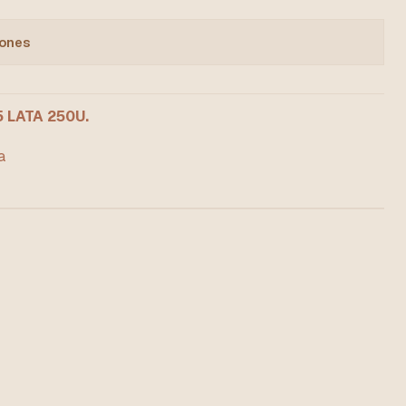
iones
 LATA 250U.
a