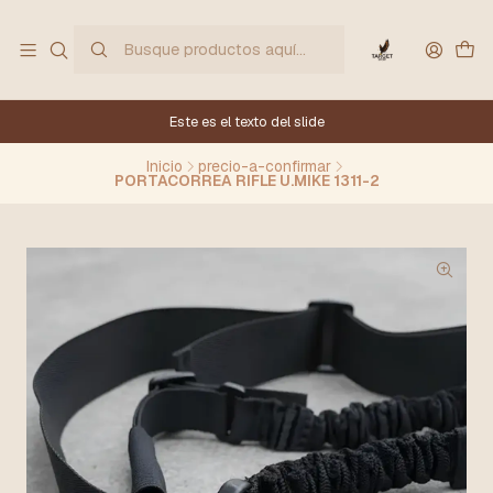
Este es el texto del slide
Inicio
precio-a-confirmar
PORTACORREA RIFLE U.MIKE 1311-2