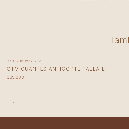
Tamb
RY-CG-150824
|
CTM
CTM GUANTES ANTICORTE TALLA L
$35.800