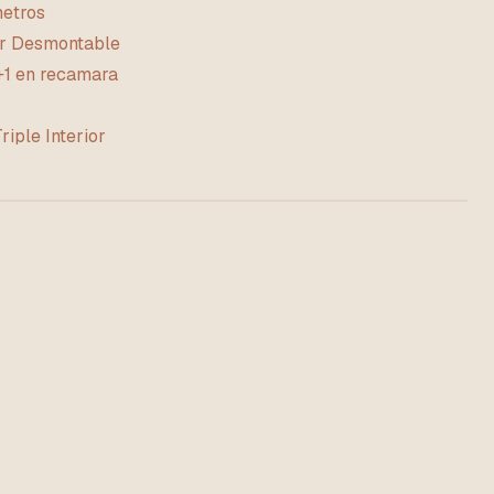
etros
r Desmontable
 +1 en recamara
riple Interior