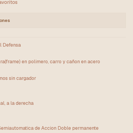
favoritos
iones
l Defensa
ra(frame) en polimero, carro y cañon en acero
mos sin cargador
l, a la derecha
 Semiautomatica de Accion Doble permanente