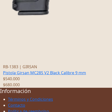
R
RB-1383
|
GIRSAN
P
Pistola Girsan MC28S V2 Black Calibre 9 mm
$
$540.000
$680.000
Información
Términos y Condiciones
Contacto
Política de reembolso