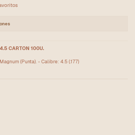
favoritos
iones
.5 CARTON 100U.
gnum (Punta). - Calibre: 4.5 (.177)