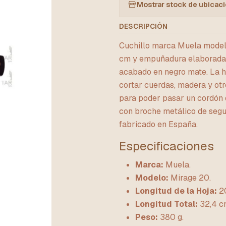
Mostrar stock de ubicac
DESCRIPCIÓN
Cuchillo marca Muela modelo
cm y empuñadura elaborada 
acabado en negro mate. La ho
cortar cuerdas, madera y otr
para poder pasar un cordón d
con broche metálico de segur
fabricado en España.
Especificaciones
Marca:
Muela.
Modelo:
Mirage 20.
Longitud de la Hoja:
2
Longitud Total:
32,4 c
Peso:
380 g.