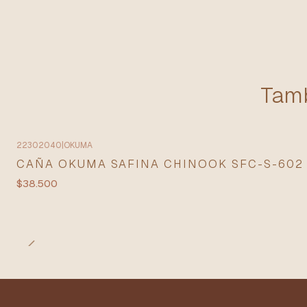
Tamb
22302040
|
OKUMA
Agotado
CAÑA OKUMA SAFINA CHINOOK SFC-S-602 
$38.500