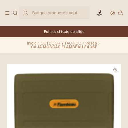
Este es el texto del slide
Inicio
OUTDOOR Y TÁCTICO
Pesca
CAJA MOSCAS FLAMBEAU 2406F