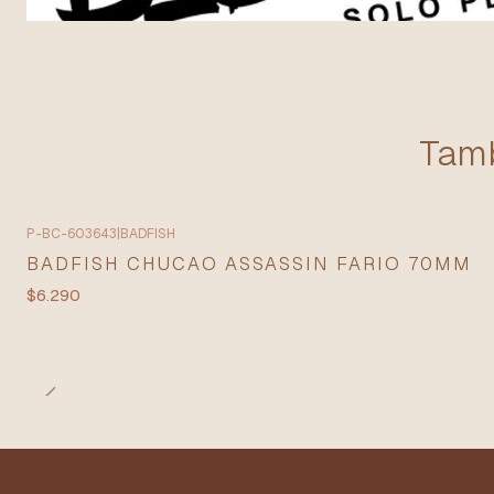
Tamb
P-BC-603643
|
BADFISH
BADFISH CHUCAO ASSASSIN FARIO 70MM
$6.290