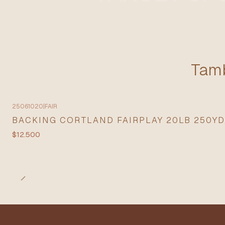
Tamb
25061020
|
FAIR
BACKING CORTLAND FAIRPLAY 20LB 250Y
$12.500