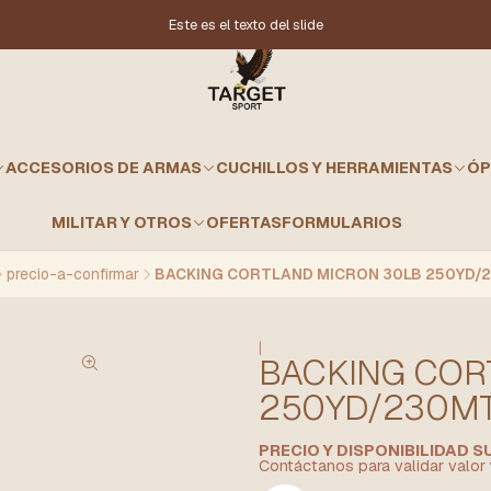
Este es el texto del slide
ACCESORIOS DE ARMAS
CUCHILLOS Y HERRAMIENTAS
ÓP
MILITAR Y OTROS
OFERTAS
FORMULARIOS
precio-a-confirmar
BACKING CORTLAND MICRON 30LB 250YD/
|
BACKING COR
250YD/230M
PRECIO Y DISPONIBILIDAD 
Contáctanos para validar valor 